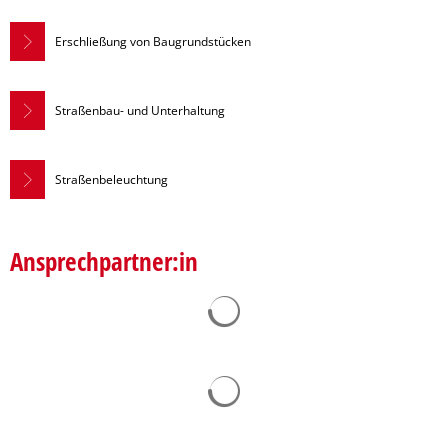
Pflegeberatung
Service
Nacht der Ausbildung
Hilfe zum Lebensunterhalt (3. Kapitel
Erschließung von Baugrundstücken
zweieins – Stadtmarketing Velen & 
Behindertenbeauftragter
Straßenbau- und Unterhaltung
Straßenbeleuchtung
Ansprechpartner:in
Suchergebnisse werden ge
Suchergebnisse werden ge