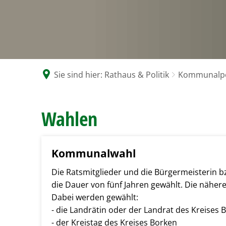
G
V
Se
N
zw
Sie sind hier:
Rathaus & Politik
Kommunalpol
Wahlen
Wahlen
Kommunalwahl
Die Ratsmitglieder und die Bürgermeisterin 
die Dauer von fünf Jahren gewählt. Die näher
Dabei werden gewählt:
- die Landrätin oder der Landrat des Kreises 
- der Kreistag des Kreises Borken