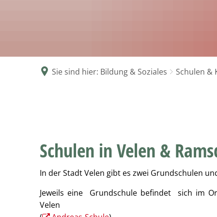
G
V
Se
N
zw
Sie sind hier:
Bildung & Soziales
Schulen & 
Schulen
Schulen in Velen & Rams
In der Stadt Velen gibt es zwei Grundschulen u
Jeweils eine Grundschule befindet sich im Or
Velen