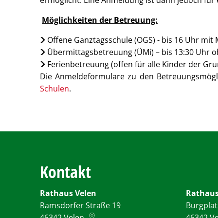
ermöglicht. Eine Anmeldung ist dann jedoch für e
Möglichkeiten der Betreuung:
Offene Ganztagsschule (OGS) - bis 16 Uhr mit
Übermittagsbetreuung (ÜMi) – bis 13:30 Uhr 
Ferienbetreuung (offen für alle Kinder der Gr
Die Anmeldeformulare zu den Betreuungsmöglic
Schulen
.
Kontakt
Rathaus Velen
Rathaus
Ramsdorfer Straße 19
Burgplat
46342
Velen
46342
V