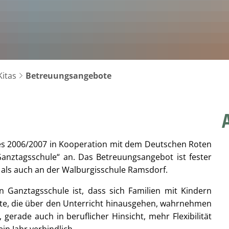
LauschTOUR a
eschenkgutschein
Pflegeberatung
Haushalt 2023
eranstaltungen
Lebendiges
rvice
Hilfe zum Lebensunterhalt 
Öffentliche T
Haushalt 2022
acht der Ausbildung
eieins – Stadtmarketing Velen & Ramsdorf e.V
Behindertenbeauftragter
Haushalt 2021
Haushalt 2020
Kitas
Betreuungsangebote
Satzungen
hres 2006/2007 in Kooperation mit dem Deutschen Roten
anztagsschule“ an. Das Betreuungsangebot ist fester
 als auch an der Walburgisschule Ramsdorf.
Ganztagsschule ist, dass sich Familien mit Kindern
bote, die über den Unterricht hinausgehen, wahrnehmen
gerade auch in beruflicher Hinsicht, mehr Flexibilität