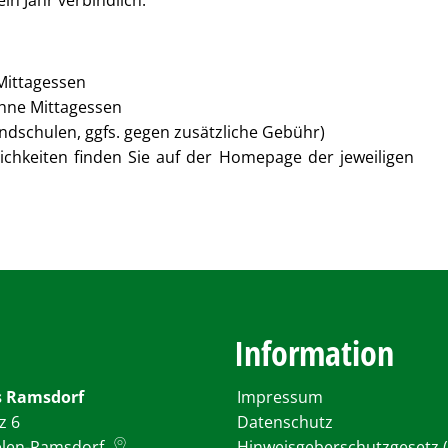
in Jahr verbindlich.
 Mittagessen
ohne Mittagessen
undschulen, ggfs. gegen zusätzliche Gebühr)
hkeiten finden Sie auf der Homepage der jeweiligen
Information
 Ramsdorf
Impressum
z 6
Datenschutz
elen-Ramsdorf
Hinweisgeberschutzgesetz (