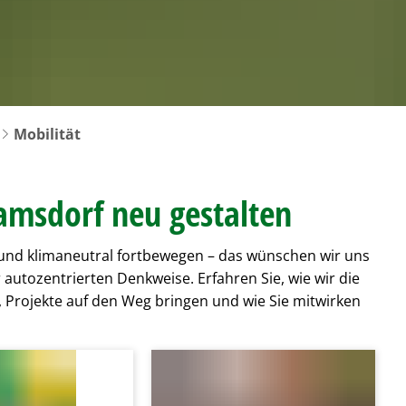
LauschTOUR a
eschenkgutschein
Pflegeberatung
Haushalt 2023
eranstaltungen
Lebendiges
rvice
Hilfe zum Lebensunterhalt 
Öffentliche T
Haushalt 2022
acht der Ausbildung
eieins – Stadtmarketing Velen & Ramsdorf e.V
Behindertenbeauftragter
Haushalt 2021
Haushalt 2020
Mobilität
Satzungen
Ramsdorf neu gestalten
ig und klimaneutral fortbewegen – das wünschen wir uns
r autozentrierten Denkweise. Erfahren Sie, wie wir die
 Projekte auf den Weg bringen und wie Sie mitwirken