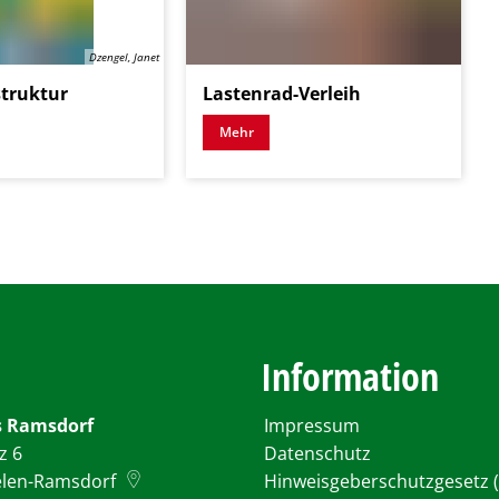
Dzengel, Janet
struktur
Lastenrad-Verleih
Mehr
Information
 Ramsdorf
Impressum
z 6
Datenschutz
elen-Ramsdorf
Hinweisgeberschutzgesetz (