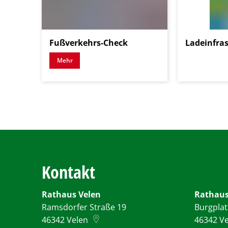
Fußverkehrs-Check
Ladeinfra
Mehr
Kontakt
Rathaus Velen
Rathaus
Ramsdorfer Straße 19
Burgplat
46342
Velen
46342
V