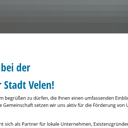
LauschTOUR a
eschenkgutschein
Pflegeberatung
Haushalt 2023
eranstaltungen
Lebendiges
rvice
Hilfe zum Lebensunterhalt 
Öffentliche T
Haushalt 2022
acht der Ausbildung
eieins – Stadtmarketing Velen & Ramsdorf e.V
Behindertenbeauftragter
Haushalt 2021
Haushalt 2020
Satzungen
bei der
r Stadt Velen!
form begrüßen zu dürfen, die Ihnen einen umfassenden Einbli
ige Gemeinschaft setzen wir uns aktiv für die Förderung vo
t sich als Partner für lokale Unternehmen, Existenzgründer