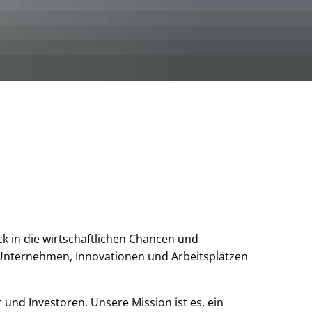
n der Bocholter Aa
Aktionen und Veranstaltungen
Entwicklungsschwerpunkte
Ergebnisse der Kommunalwahlen 2025
 Museum
(3. Kapitel SGB XII)
oiletten
Energieberatung
Zwischenlösungen
Gremientermine
ck in die wirtschaftlichen Chancen und
n Unternehmen, Innovationen und Arbeitsplätzen
 und Investoren. Unsere Mission ist es, ein