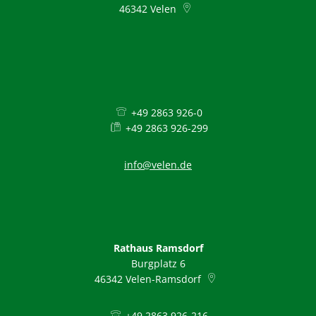
Pflegeberatung
46342
Service
Velen
Nacht der Ausbildung
Hilfe zum Lebensunterhalt (3. Kapitel
zweieins – Stadtmarketing Velen & 
Behindertenbeauftragter
+49 2863 926-0
+49 2863 926-299
info@velen.de
Rathaus Ramsdorf
Burgplatz 6
46342
Velen-Ramsdorf
+49 2863 926-216