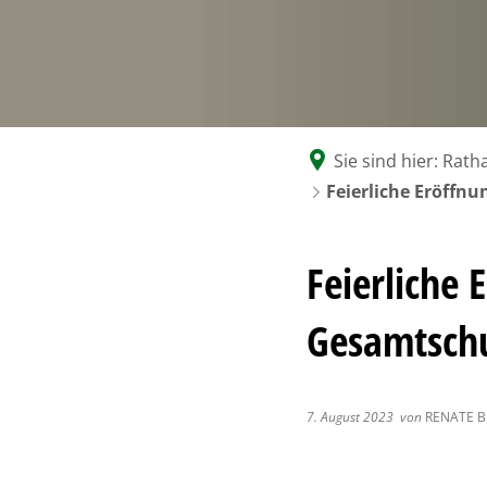
G
V
Se
N
zw
Sie sind hier:
Ratha
Feierliche Eröffnu
Feierliche 
Gesamtschu
7. August 2023
von
RENATE 