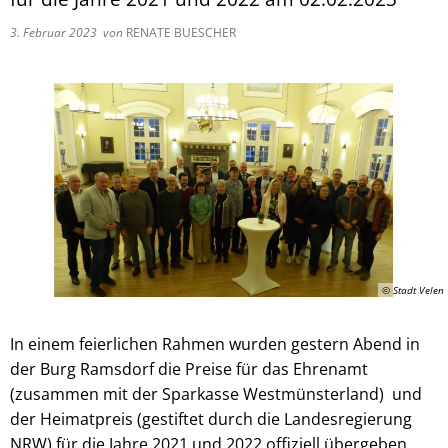
Pflegeberatung
Service
Nacht der Ausbildung
3. Februar 2023
von
RENATE BUESCHER
Hilfe zum Lebensunterhalt (3. Kapitel
zweieins – Stadtmarketing Velen & 
Behindertenbeauftragter
© Stadt Velen
In einem feierlichen Rahmen wurden gestern Abend in
der Burg Ramsdorf die Preise für das Ehrenamt
(zusammen mit der Sparkasse Westmünsterland) und
der Heimatpreis (gestiftet durch die Landesregierung
NRW) für die Jahre 2021 und 2022 offiziell übergeben.