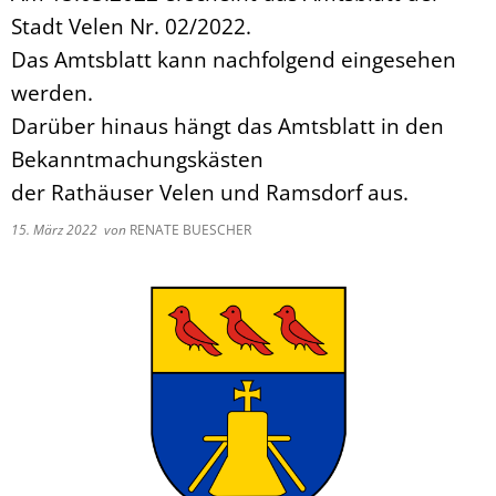
Pflegeberatung
Service
Stadt Velen Nr. 02/2022.
Nacht der Ausbildung
Hilfe zum Lebensunterhalt (3. Kapitel
zweieins – Stadtmarketing Velen & 
Das Amtsblatt kann nachfolgend eingesehen
Behindertenbeauftragter
werden.
Darüber hinaus hängt das Amtsblatt in den
Bekanntmachungskästen
der Rathäuser Velen und Ramsdorf aus.
15. März 2022
von
RENATE BUESCHER