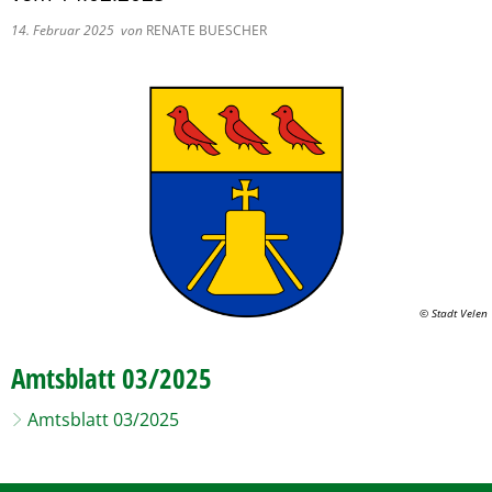
Pflegeberatung
Service
Nacht der Ausbildung
14. Februar 2025
von
RENATE BUESCHER
Hilfe zum Lebensunterhalt (3. Kapitel
zweieins – Stadtmarketing Velen & 
Behindertenbeauftragter
© Stadt Velen
Amtsblatt 03/2025
Amtsblatt 03/2025