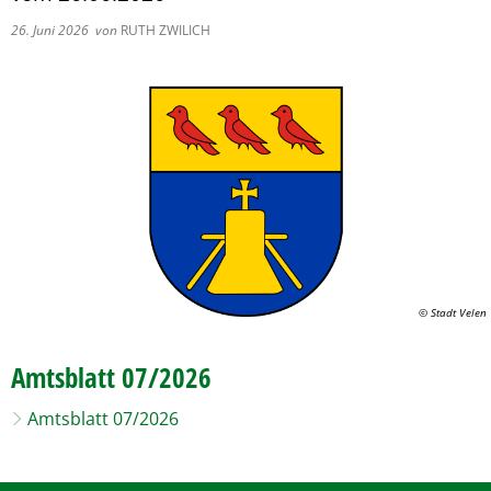
Pflegeberatung
Service
Nacht der Ausbildung
26. Juni 2026
von
RUTH ZWILICH
Hilfe zum Lebensunterhalt (3. Kapitel
zweieins – Stadtmarketing Velen & 
Behindertenbeauftragter
© Stadt Velen
Amtsblatt 07/2026
Amtsblatt 07/2026