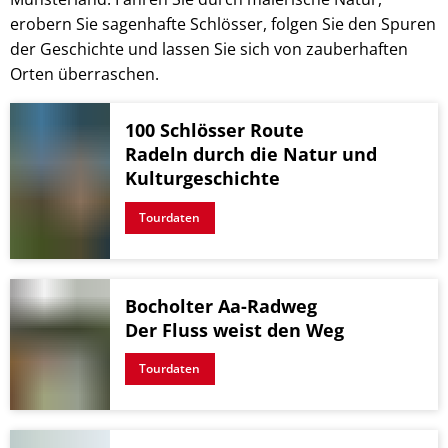
Pflegeberatung
Service
erobern Sie sagenhafte Schlösser, folgen Sie den Spuren
Nacht der Ausbildung
Hilfe zum Lebensunterhalt (3. Kapitel
der Geschichte und lassen Sie sich von zauberhaften
zweieins – Stadtmarketing Velen & 
Orten überraschen.
Behindertenbeauftragter
100 Schlösser Route
Radeln durch die Natur und
Kulturgeschichte
Tourdaten
Bocholter Aa-Radweg
Der Fluss weist den Weg
Tourdaten