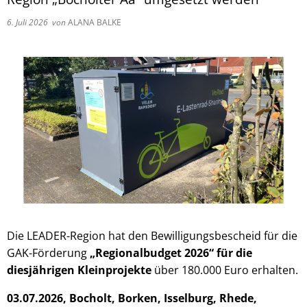
Pflegeberatung
Service
Nacht der Ausbildung
6. Juli 2026
von
ALANA BALKE
Hilfe zum Lebensunterhalt (3. Kapitel
zweieins – Stadtmarketing Velen & 
Behindertenbeauftragter
Die
LEADER-Region hat den
Bewilligungsbescheid für die
GAK-Förderung
„Regionalbudget 2026“ für die
diesjährigen Kleinprojekte
über 180.000 Euro erhalten.
03.07.2026, Bocholt, Borken, Isselburg, Rhede,