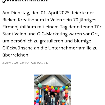
Pflegeberatung
Service
Nacht der Ausbildung
Hilfe zum Lebensunterhalt (3. Kapitel
zweieins – Stadtmarketing Velen & 
Am Dienstag, den 01. April 2025, feierte der
Behindertenbeauftragter
Rieken Kreativraum in Velen sein 70-jähriges
Firmenjubiläum mit einem Tag der offenen Tür.
Stadt Velen und GIG-Marketing waren vor Ort,
um persönlich zu gratulieren und blumige
Glückwünsche an die Unternehmerfamilie zu
überreichen.
3. April 2025
von
NATALIE JAKUBIK