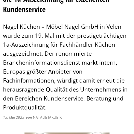
Pflegeberatung
Service
Kundenservice
Nacht der Ausbildung
Hilfe zum Lebensunterhalt (3. Kapitel
zweieins – Stadtmarketing Velen & 
Behindertenbeauftragter
Nagel Küchen – Möbel Nagel GmbH in Velen
wurde zum 19. Mal mit der prestigeträchtigen
1a-Auszeichnung für Fachhändler Küchen
ausgezeichnet. Der renommierte
Brancheninformationsdienst markt intern,
Europas größter Anbieter von
Fachinformationen, würdigt damit erneut die
herausragende Qualität des Unternehmens in
den Bereichen Kundenservice, Beratung und
Produktqualität.
15. Mai 2025
von
NATALIE JAKUBIK