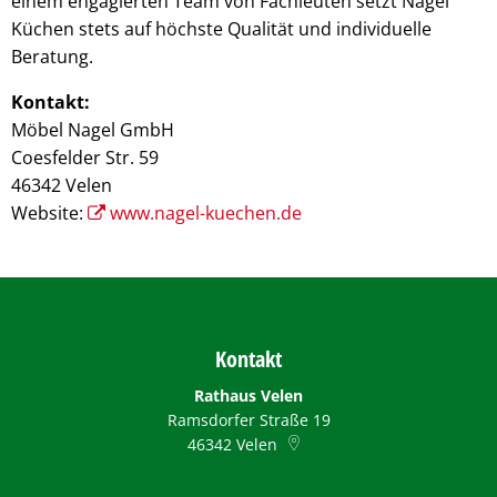
einem engagierten Team von Fachleuten setzt Nagel
Küchen stets auf höchste Qualität und individuelle
Beratung.
Kontakt:
Möbel Nagel GmbH
Coesfelder Str. 59
46342 Velen
Website:
www.nagel-kuechen.de
Kontakt
Rathaus Velen
Ramsdorfer Straße 19
46342
Velen