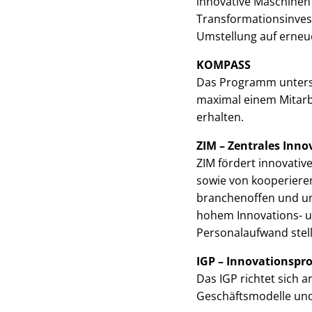
innovative Maschinen
Transformationsinvest
Umstellung auf erneu
KOMPASS
Das Programm unterstü
maximal einem Mitarb
erhalten.
ZIM – Zentrales Inn
ZIM fördert innovati
sowie von kooperiere
branchenoffen und un
hohem Innovations- 
Personalaufwand stellt
IGP – Innovationspr
Das IGP richtet sich
Geschäftsmodelle und