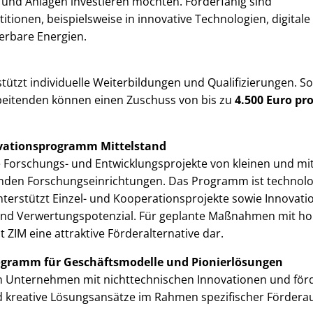
 und Anlagen investieren möchten. Förderfähig sind
itionen, beispielsweise in innovative Technologien, digitale
erbare Energien.
tzt individuelle Weiterbildungen und Qualifizierungen. So
eitenden können einen Zuschuss von bis zu
4.500 Euro pr
ovationsprogramm Mittelstand
ve Forschungs- und Entwicklungsprojekte von kleinen und m
nden Forschungseinrichtungen. Das Programm ist technolo
terstützt Einzel- und Kooperationsprojekte sowie Innovati
und Verwertungspotenzial. Für geplante Maßnahmen mit h
 ZIM eine attraktive Förderalternative dar.
ogramm für Geschäftsmodelle und Pionierlösungen
 an Unternehmen mit nichttechnischen Innovationen und för
 kreative Lösungsansätze im Rahmen spezifischer Förderau