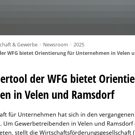
LauschTOUR a
eschenkgutschein
Pflegeberatung
Haushalt 2023
eranstaltungen
Lebendiges
rvice
Hilfe zum Lebensunterhalt 
Öffentliche T
Haushalt 2022
acht der Ausbildung
eieins – Stadtmarketing Velen & Ramsdorf e.V
Behindertenbeauftragter
Haushalt 2021
Haushalt 2020
schaft & Gewerbe
Newsroom
2025
Satzungen
der WFG bietet Orientierung für Unternehmen in Velen 
ertool der WFG bietet Orientie
n in Velen und Ramsdorf
aft für Unternehmen hat sich in den vergangenen
t. Um Gewerbetreibenden in Velen und Ramsdorf 
eten, stellt die Wirtschaftsförderungsgesellschaft