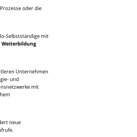
 Prozesse oder die
lo-Selbstständige mit
o Weiterbildung
ittleren Unternehmen
gie- und
onsnetzwerke mit
ohem
dert neue
frufe.