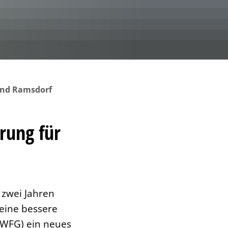
n der Bocholter Aa
Aktionen und Veranstaltungen
Entwicklungsschwerpunkte
Ergebnisse der Kommunalwahlen 2025
 Museum
(3. Kapitel SGB XII)
oiletten
Energieberatung
Zwischenlösungen
Gremientermine
und Ramsdorf
rung für
 zwei Jahren
eine bessere
 (WFG) ein neues