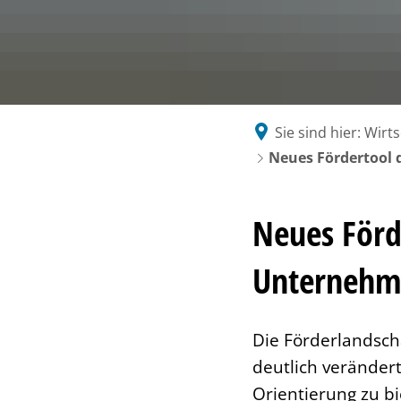
G
V
Se
N
zw
Sie sind hier:
Wirt
Neues Fördertool 
Neues Förd
Unternehme
Die Förderlandsch
deutlich veränder
Orientierung zu bi