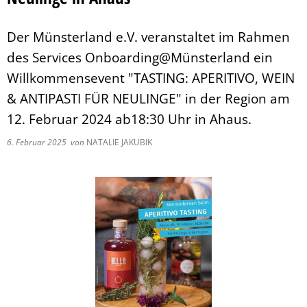
Pflegeberatung
Service
Nacht der Ausbildung
Hilfe zum Lebensunterhalt (3. Kapitel
zweieins – Stadtmarketing Velen & 
Der Münsterland e.V. veranstaltet im Rahmen
Behindertenbeauftragter
des Services Onboarding@Münsterland ein
Willkommensevent "TASTING: APERITIVO, WEIN
& ANTIPASTI FÜR NEULINGE" in der Region am
12. Februar 2024 ab18:30 Uhr in Ahaus.
6. Februar 2025
von
NATALIE JAKUBIK