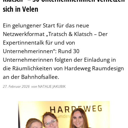
Pflegeberatung
Service
sich in Velen
Nacht der Ausbildung
Hilfe zum Lebensunterhalt (3. Kapitel
zweieins – Stadtmarketing Velen & 
Behindertenbeauftragter
Ein gelungener Start für das neue
Netzwerkformat „Tratsch & Klatsch – Der
Expertinnentalk für und von
Unternehmerinnen“: Rund 30
Unternehmerinnen folgten der Einladung in
die Räumlichkeiten von Hardeweg Raumdesign
an der Bahnhofsallee.
27. Februar 2026
von
NATALIE JAKUBIK