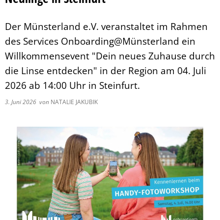
Pflegeberatung
Service
Nacht der Ausbildung
Hilfe zum Lebensunterhalt (3. Kapitel
zweieins – Stadtmarketing Velen & 
Der Münsterland e.V. veranstaltet im Rahmen
Behindertenbeauftragter
des Services Onboarding@Münsterland ein
Willkommensevent "Dein neues Zuhause durch
die Linse entdecken" in der Region am 04. Juli
2026 ab 14:00 Uhr in Steinfurt.
3. Juni 2026
von
NATALIE JAKUBIK