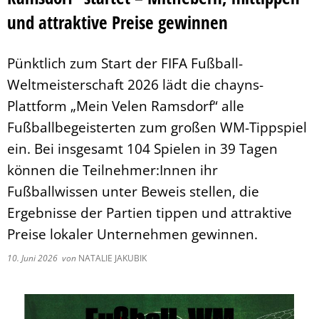
Pflegeberatung
Service
und attraktive Preise gewinnen
Nacht der Ausbildung
Hilfe zum Lebensunterhalt (3. Kapitel
zweieins – Stadtmarketing Velen & 
Behindertenbeauftragter
Pünktlich zum Start der FIFA Fußball-
Weltmeisterschaft 2026 lädt die chayns-
Plattform „Mein Velen Ramsdorf“ alle
Fußballbegeisterten zum großen WM-Tippspiel
ein. Bei insgesamt 104 Spielen in 39 Tagen
können die Teilnehmer:Innen ihr
Fußballwissen unter Beweis stellen, die
Ergebnisse der Partien tippen und attraktive
Preise lokaler Unternehmen gewinnen.
10. Juni 2026
von
NATALIE JAKUBIK