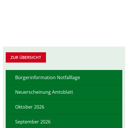
Pflegeberatung
Service
Nacht der Ausbildung
Hilfe zum Lebensunterhalt (3. Kapitel
zweieins – Stadtmarketing Velen & 
Behindertenbeauftragter
ZUR ÜBERSICHT
Bürgerinformation Notfalllage
Neuerscheinung Amtsblatt
Oktober 2026
September 2026