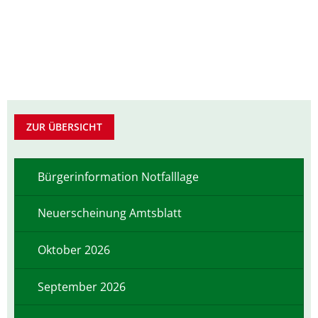
Pflegeberatung
Service
Nacht der Ausbildung
Hilfe zum Lebensunterhalt (3. Kapitel
zweieins – Stadtmarketing Velen & 
Behindertenbeauftragter
ZUR ÜBERSICHT
Bürgerinformation Notfalllage
Neuerscheinung Amtsblatt
Oktober 2026
September 2026